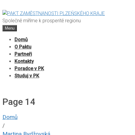
Společně míříme k prosperitě regionu
Menu
Domů
O Paktu
Partneři
Kontakty
Poradce v PK
Studuj v PK
Page 14
Domů
/
Martina Bydžovská