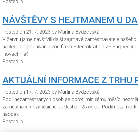
Posted in
NÁVŠTĚVY S HEJTMANEM U DA
Posted on
21. 7. 2023
by
Martina Bydžovská
V červnu jsme navštívili další zajímavé zaměstnavatele našeh
nahlédli do podnikání dvou firem – tentokrát do ZF Engineerin
inovací – ať
Posted in
AKTUÁLNÍ INFORMACE Z TRHU 
Posted on
17. 7. 2023
by
Martina Bydžovská
Podíl nezaměstnaných osob se oproti minulému měsíci nezměnil
zaměstnání meziměsíčně poklesl o 125 osob. Podíl nezaměstn
naopak
Posted in