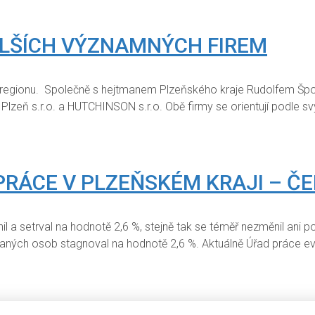
LŠÍCH VÝZNAMNÝCH FIREM
o regionu. Společně s hejtmanem Plzeňského kraje Rudolfem Špot
g Plzeň s.r.o. a HUTCHINSON s.r.o. Obě firmy se orientují podl
PRÁCE V PLZEŇSKÉM KRAJI – ČE
 a setrval na hodnotě 2,6 %, stejně tak se téměř nezměnil ani
aných osob stagnoval na hodnotě 2,6 %. Aktuálně Úřad práce e