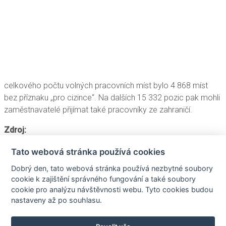
celkového počtu volných pracovních míst bylo 4 868 míst
bez příznaku „pro cizince“. Na dalších 15 332 pozic pak mohli
zaměstnavatelé přijímat také pracovníky ze zahraničí.
Zdroj:
Tato webová stránka používá cookies
Dobrý den, tato webová stránka používá nezbytné soubory
Úřad práce České republiky – krajská pobočka v Plzni.
cookie k zajištění správného fungování a také soubory
cookie pro analýzu návštěvnosti webu. Tyto cookies budou
Observatoř zaměstnanosti Plzeňského kraje
nastaveny až po souhlasu.