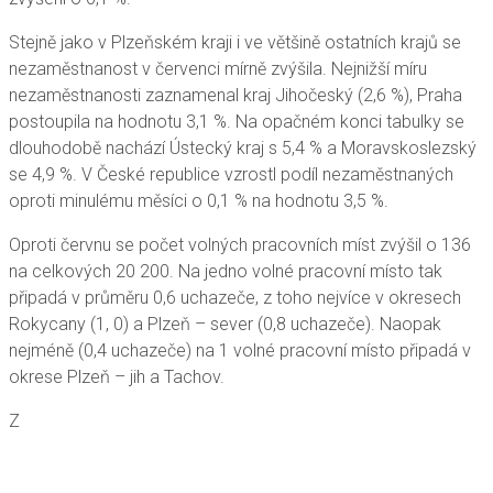
Stejně jako v Plzeňském kraji i ve většině ostatních krajů se
nezaměstnanost v červenci mírně zvýšila. Nejnižší míru
nezaměstnanosti zaznamenal kraj Jihočeský (2,6 %), Praha
postoupila na hodnotu 3,1 %. Na opačném konci tabulky se
dlouhodobě nachází Ústecký kraj s 5,4 % a Moravskoslezský
se 4,9 %. V České republice vzrostl podíl nezaměstnaných
oproti minulému měsíci o 0,1 % na hodnotu 3,5 %.
Oproti červnu se počet volných pracovních míst zvýšil o 136
na celkových 20 200. Na jedno volné pracovní místo tak
připadá v průměru 0,6 uchazeče, z toho nejvíce v okresech
Rokycany (1, 0) a Plzeň – sever (0,8 uchazeče). Naopak
nejméně (0,4 uchazeče) na 1 volné pracovní místo připadá v
okrese Plzeň – jih a Tachov.
Z