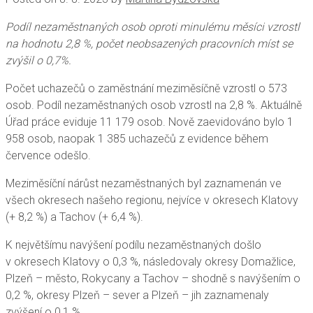
Podíl nezaměstnaných osob oproti minulému měsíci vzrostl
na hodnotu 2,8 %, počet neobsazených pracovních míst se
zvýšil o 0,7%.
Počet uchazečů o zaměstnání meziměsíčně vzrostl o 573
osob. Podíl nezaměstnaných osob vzrostl na 2,8 %. Aktuálně
Úřad práce eviduje 11 179 osob. Nově zaevidováno bylo 1
958 osob, naopak 1 385 uchazečů z evidence během
července odešlo.
Meziměsíční nárůst nezaměstnaných byl zaznamenán ve
všech okresech našeho regionu, nejvíce v okresech Klatovy
(+ 8,2 %) a Tachov (+ 6,4 %).
K největšímu navýšení podílu nezaměstnaných došlo
v okresech Klatovy o 0,3 %, následovaly okresy Domažlice,
Plzeň – město, Rokycany a Tachov – shodně s navýšením o
0,2 %, okresy Plzeň – sever a Plzeň – jih zaznamenaly
zvýšení o 0,1 %.