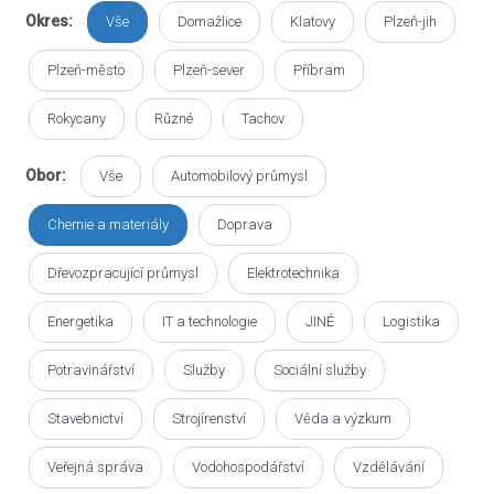
Okres:
Vše
Domažlice
Klatovy
Plzeň-jih
Plzeň-město
Plzeň-sever
Příbram
Rokycany
Různé
Tachov
Obor:
Vše
Automobilový průmysl
Chemie a materiály
Doprava
Dřevozpracující průmysl
Elektrotechnika
Energetika
IT a technologie
JINÉ
Logistika
Potravinářství
Služby
Sociální služby
Stavebnictví
Strojírenství
Věda a výzkum
Veřejná správa
Vodohospodářství
Vzdělávání