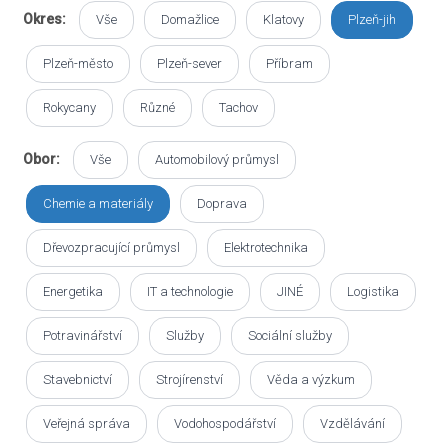
Okres:
Vše
Domažlice
Klatovy
Plzeň-jih
Plzeň-město
Plzeň-sever
Příbram
Rokycany
Různé
Tachov
Obor:
Vše
Automobilový průmysl
Chemie a materiály
Doprava
Dřevozpracující průmysl
Elektrotechnika
Energetika
IT a technologie
JINÉ
Logistika
Potravinářství
Služby
Sociální služby
Stavebnictví
Strojírenství
Věda a výzkum
Veřejná správa
Vodohospodářství
Vzdělávání