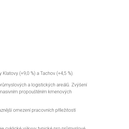
y Klatovy (+9,0 %) a Tachov (+4,5 %).
průmyslových a logistických areálů. Zvýšení
 s masivním propouštěním kmenových
znější omezení pracovních příležitostí
uje cyklické výkyvy typické pro průmyslové