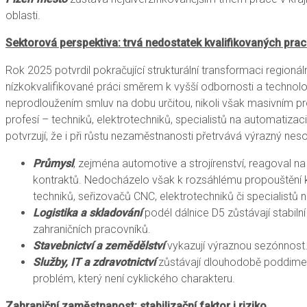
oblasti.
Sektorová perspektiva: trvá nedostatek kvalifikovaných pra
Rok 2025 potvrdil pokračující strukturální transformaci regi
nízkokvalifikované práci směrem k vyšší odbornosti a technolo
neprodloužením smluv na dobu určitou, nikoli však masivním
profesí – techniků, elektrotechniků, specialistů na automatizac
potvrzují, že i při růstu nezaměstnanosti přetrvává výrazný ne
Průmysl
, zejména automotive a strojírenství, reagoval 
kontraktů. Nedocházelo však k rozsáhlému propouštění 
techniků, seřizovačů CNC, elektrotechniků či specialistů
Logistika a skladování
podél dálnice D5 zůstávají stabil
zahraničních pracovníků.
Stavebnictví a zemědělství
vykazují výraznou sezónnost. 
Služby, IT a zdravotnictví
zůstávají dlouhodobě poddimenz
problém, který není cyklického charakteru.
Zahraniční zaměstnanost: stabilizační faktor i riziko