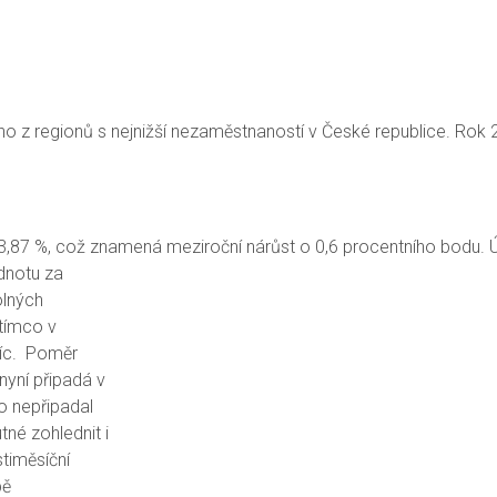
oho z regionů s nejnižší nezaměstnaností v České republice. Rok
3,87 %, což znamená meziroční nárůst o 0,6 procentního bodu. 
dnotu za
olných
atímco v
síc. Poměr
nyní připadá v
o nepřipadal
né zohlednit i
timěsíční
bě