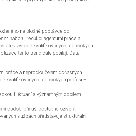
založeného na plošné poptávce po
ním náboru, redukcí agenturní práce a
statek vysoce kvalifikovaných technických
tizace tento trend dále posilují. Data
turní práce a neprodloužením dočasných
 kvalifikovaných technických profesí –
 vysokou fluktuací a významným podílem
rní období přináší postupné oživení.
vaných službách představuje strukturální