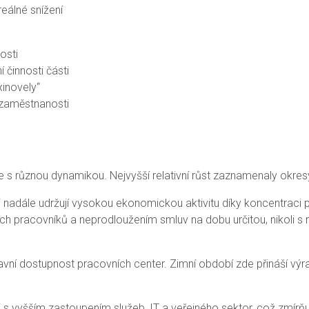
eálné snížení
osti
 činnosti části
xinovely“
ezaměstnanosti
e s různou dynamikou. Nejvyšší relativní růst zaznamenaly okres
si nadále udržují vysokou ekonomickou aktivitu díky koncentraci 
ch pracovníků a neprodloužením smluv na dobu určitou, nikoli
ravní dostupnost pracovních center. Zimní období zde přináší výra
i s vyšším zastoupením služeb, IT a veřejného sektor, což zmírň