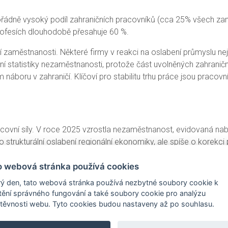
ořádně vysoký podíl zahraničních pracovníků (cca 25% všech z
profesích dlouhodobě přesahuje 60 %.
ční zaměstnanosti. Některé firmy v reakci na oslabení průmyslu n
ní statistiky nezaměstnanosti, protože část uvolněných zahranič
náboru v zahraničí. Klíčoví pro stabilitu trhu práce jsou pracovní
acovní síly. V roce 2025 vzrostla nezaměstnanost, evidovaná na
 strukturální oslabení regionální ekonomiky, ale spíše o korekci 
o propouštění. Klíčovým tématem do dalších let je strukturální a
o webová stránka používá cookies
zdílů a zvládnutí vysoké závislosti na zahraniční pracovní síle. 
. Právě na řešení těchto výzev se zaměřuje
Strategie Rozvoje li
ý den, tato webová stránka používá nezbytné soubory cookie k
štění správného fungování a také soubory cookie pro analýzu
těvnosti webu. Tyto cookies budou nastaveny až po souhlasu.
 práce
na webu Paktu zaměstnanosti, kde jsou data k dispozici př