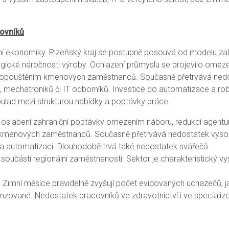
covníků
onální ekonomiky. Plzeňský kraj se postupně posouvá od modelu 
gické náročnosti výroby. Ochlazení průmyslu se projevilo omeze
 propouštěním kmenových zaměstnanců. Současně přetrvává nedo
i, mechatroniků či IT odborníků. Investice do automatizace a robo
soulad mezi strukturou nabídky a poptávky práce.
na oslabení zahraniční poptávky omezením náboru, redukcí agen
kmenových zaměstnanců. Současně přetrvává nedostatek vysoce
 na automatizaci. Dlouhodobě trvá také nedostatek svářečů.
ní součástí regionální zaměstnanosti. Sektor je charakteristický
Zimní měsíce pravidelně zvyšují počet evidovaných uchazečů, ja
ované. Nedostatek pracovníků ve zdravotnictví i ve specializo