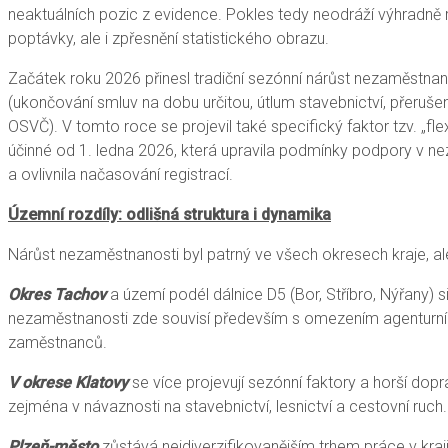
neaktuálních pozic z evidence. Pokles tedy neodráží výhradně r
poptávky, ale i zpřesnění statistického obrazu.
Začátek roku 2026 přinesl tradiční sezónní nárůst nezaměstnan
(ukončování smluv na dobu určitou, útlum stavebnictví, přerušení
OSVČ). V tomto roce se projevil také specifický faktor tzv. „fle
účinné od 1. ledna 2026, která upravila podmínky podpory v n
a ovlivnila načasování registrací.
Územní rozdíly: odlišná struktura i dynamika
Nárůst nezaměstnanosti byl patrný ve všech okresech kraje, al
Okres Tachov
a území podél dálnice D5 (Bor, Stříbro, Nýřany) 
nezaměstnanosti zde souvisí především s omezením agenturní
zaměstnanců.
V okrese Klatovy
se více projevují sezónní faktory a horší dop
zejména v návaznosti na stavebnictví, lesnictví a cestovní ruch.
Plzeň-město
zůstává nejdiverzifikovanějším trhem práce v kraj