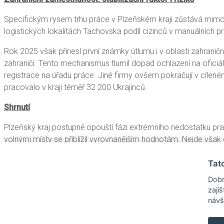
Specifickým rysem trhu práce v Plzeňském kraji zůstává mim
logistických lokalitách Tachovska podíl cizinců v manuálních 
Rok 2025 však přinesl první známky útlumu i v oblasti zahrani
zahraničí. Tento mechanismus tlumil dopad ochlazení na oficiál
registrace na úřadu práce. Jiné firmy ovšem pokračují v cíleném 
pracovalo v kraji téměř 32 200 Ukrajinců.
Shrnutí
Plzeňský kraj postupně opouští fázi extrémního nedostatku pr
volnými místy se přiblížil vyrovnanějším hodnotám. Nejde však o
vykazování. Trh práce zůstává relativně stabilní bez hromadnéh
Tat
odpovídajících technologickému vývoji, snižování regionálních ro
míra nezaměstnanosti, představuje hlavní výzvu dalšího období
Dobr
zaji
Data
návš
Detailní vývoj indikátorů je možné sledovat v
Observatoři trhu