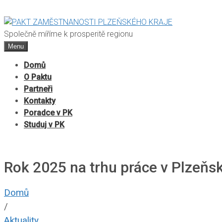
Společně míříme k prosperitě regionu
Menu
Domů
O Paktu
Partneři
Kontakty
Poradce v PK
Studuj v PK
Rok 2025 na trhu práce v Plzeňsk
Domů
/
Aktuality