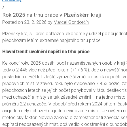
/
Rok 2025 na trhu práce v Plzeňském kraji
Posted on
23. 2. 2026
by
Marcel Gondorčín
Plzeňský kraj si i přes ochlazení ekonomiky udržel pozici jedn
předchozím letům extrémně napjatého trhu práce.
Hlavní trend: uvolnění napětí na trhu práce
Ke konci roku 2025 dosáhl podíl nezaměstnaných osob v kraji 
tedy o 2 445 více než před rokem (+17,6 %).
Jde o nejvyšší ho
posledních devět let. Ještě výraznější změna nastala u počtu v
pracovních míst. V závěru roku bylo evidováno 7 453 pozic, z
předchozích letech se jejich počet pohyboval v řádu desítek ti
mezi uchazeči a místy se tak zásadně změnil – na jedno místo 
průměru 2,2 uchazeče. V období před rokem 2024 přitom čast
ani jeden celý uchazeč na jedno evidované místo. Je ovšem nut
metodický faktor. Novela zákona o zaměstnanosti zavedla šes
expiraci neobsazených míst, což vedlo k odstranění dlouhodo