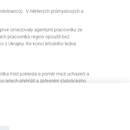
aměstnanců). V některých průmyslových a
ejprve omezovaly agenturní pracovníky ze
ních pracovníků region opouští bez
ci z Ukrajiny. Ke konci letošního ledna
bídka míst poklesla a poměr mezi uchazeči a
po letech přehřátí a zpřesnění statistického
daptace – tedy posilování kvalifikací
Právě kvalifikační nesoulad, nikoli samotná
dského kapitálu v Plzeňském kraji
ehledně a interaktivně v prostředí Power BI.