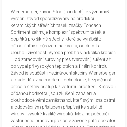
Wienerberger, závod Stod (Tondach) je významný
výrobní závod specializovaný na produkci
keramických střešních tašek značky Tondach.
Sortiment zahrnuje komplexní spektrum tašek a
doplňků pro šikmé střechy, které se vyrábějí z
přírodní hlíny s důrazem na kvalitu, odolnost a
dlouhou životnost. Výroba probíhá v několika krocích
– od zpracování suroviny přes tvarování, sušení až
po výpal při vysokých teplotách a finální kontrolu.
Závod je součástí mezinárodní skupiny Wienerberger
a klade důraz na moderní technologie, bezpečnost
práce a šetrný přístup k životnímu prostředí. Klíčovou
přidanou hodnotou jsou zkušení, zapálení a
dlouhodobě věrní zaměstnanci, kteří svými znalostmi
a odpovědným přístupem přispívají ke stabilitě
výroby i vysoké kvalitě výrobků. Mezi nejpočetněji
zastoupené pracovní pozice v závodě patří operátoři