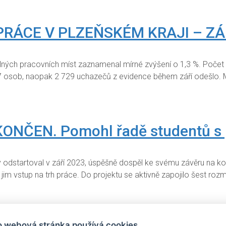
RÁCE V PLZEŇSKÉM KRAJI – ZÁ
lných pracovních míst zaznamenal mírné zvýšení o 1,3 %. Počet
7 osob, naopak 2 729 uchazečů z evidence během září odešlo.
ČEN. Pomohl řadě studentů s p
erý odstartoval v září 2023, úspěšně dospěl ke svému závěru na 
t jim vstup na trh práce. Do projektu se aktivně zapojilo šest r
PRÁCE V PLZEŇSKÉM KRAJI – SR
o webová stránka používá cookies