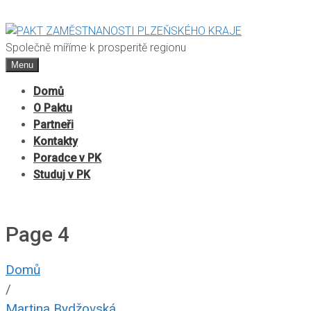
Společně míříme k prosperitě regionu
Menu
Domů
O Paktu
Partneři
Kontakty
Poradce v PK
Studuj v PK
Page 4
Domů
/
Martina Bydžovská