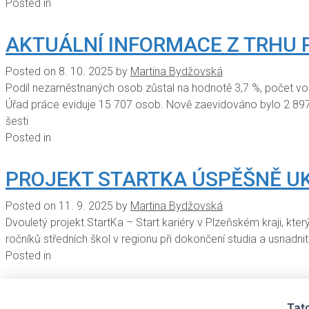
Posted in
AKTUÁLNÍ INFORMACE Z TRHU P
Posted on
8. 10. 2025
by
Martina Bydžovská
Podíl nezaměstnaných osob zůstal na hodnotě 3,7 %, počet vo
Úřad práce eviduje 15 707 osob. Nově zaevidováno bylo 2 89
šesti
Posted in
PROJEKT STARTKA ÚSPĚŠNĚ UKON
Posted on
11. 9. 2025
by
Martina Bydžovská
Dvouletý projekt StartKa – Start kariéry v Plzeňském kraji, kt
ročníků středních škol v regionu při dokončení studia a usnadni
Posted in
AKTUÁLNÍ INFORMACE Z TRHU 
Tat