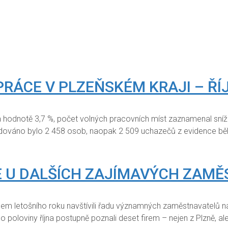
RÁCE V PLZEŇSKÉM KRAJI – ŘÍ
 na hodnotě 3,7 %, počet volných pracovních míst zaznamenal sn
idováno bylo 2 458 osob, naopak 2 509 uchazečů z evidence běh
E U DALŠÍCH ZAJÍMAVÝCH ZAM
ěhem letošního roku navštívili řadu významných zaměstnavatelů
poloviny října postupně poznali deset firem – nejen z Plzně, ale