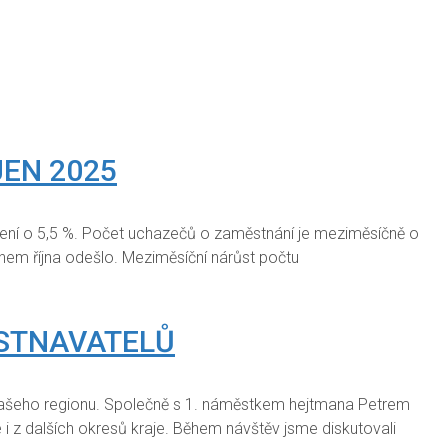
JEN 2025
ížení o 5,5 %. Počet uchazečů o zaměstnání je meziměsíčně o
em října odešlo. Meziměsíční nárůst počtu
ĚSTNAVATELŮ
 našeho regionu. Společně s 1. náměstkem hejtmana Petrem
 i z dalších okresů kraje. Během návštěv jsme diskutovali