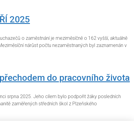
ŘÍ 2025
 uchazečů o zaměstnání je meziměsíčně o 162 vyšší, aktuálně
 Meziměsíční nárůst počtu nezaměstnaných byl zaznamenán v
řechodem do pracovního života
konci srpna 2025. Jeho cílem bylo podpořit žáky posledních
ozmanitě zaměřených středních škol z Plzeňského
PEN 2025