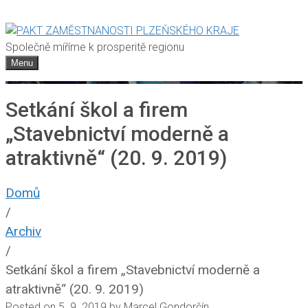
Společně míříme k prosperitě regionu
Menu
Setkání škol a firem
„Stavebnictví moderně a
atraktivně“ (20. 9. 2019)
Domů
/
Archiv
/
Setkání škol a firem „Stavebnictví moderně a
atraktivně“ (20. 9. 2019)
Posted on
5. 9. 2019
by
Marcel Gondorčín