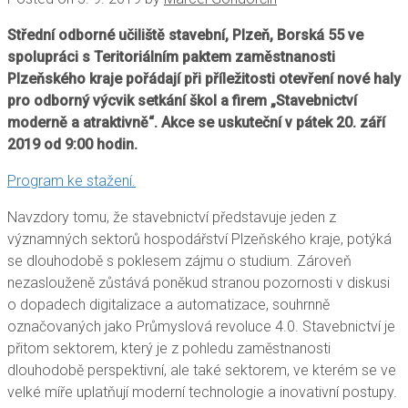
Střední odborné učiliště stavební, Plzeň, Borská 55 ve
spolupráci s Teritoriálním paktem zaměstnanosti
Plzeňského kraje pořádají při příležitosti otevření nové haly
pro odborný výcvik setkání škol a firem „Stavebnictví
moderně a atraktivně“. Akce se uskuteční v pátek 20. září
2019 od 9:00 hodin.
Program ke stažení.
Navzdory tomu, že stavebnictví představuje jeden z
významných sektorů hospodářství Plzeňského kraje, potýká
se dlouhodobě s poklesem zájmu o studium. Zároveň
nezaslouženě zůstává poněkud stranou pozornosti v diskusi
o dopadech digitalizace a automatizace, souhrnně
označovaných jako Průmyslová revoluce 4.0. Stavebnictví je
přitom sektorem, který je z pohledu zaměstnanosti
dlouhodobě perspektivní, ale také sektorem, ve kterém se ve
velké míře uplatňují moderní technologie a inovativní postupy.