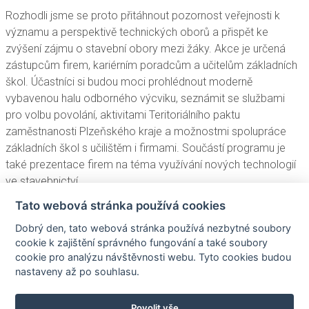
Rozhodli jsme se proto přitáhnout pozornost veřejnosti k
významu a perspektivě technických oborů a přispět ke
zvýšení zájmu o stavební obory mezi žáky. Akce je určená
zástupcům firem, kariérním poradcům a učitelům základních
škol. Účastníci si budou moci prohlédnout moderně
vybavenou halu odborného výcviku, seznámit se službami
pro volbu povolání, aktivitami Teritoriálního paktu
zaměstnanosti Plzeňského kraje a možnostmi spolupráce
základních škol s učilištěm i firmami. Součástí programu je
také prezentace firem na téma využívání nových technologií
ve stavebnictví.
Tato webová stránka používá cookies
V druhé části akce proběhne diskuse o možnostech rozvoje
a zkvalitňování spolupráce mezi SOU stavební, firmami a
Dobrý den, tato webová stránka používá nezbytné soubory
základními školami.
cookie k zajištění správného fungování a také soubory
cookie pro analýzu návštěvnosti webu. Tyto cookies budou
V případě zájmu o účast se můžete do 13.9. 2019
nastaveny až po souhlasu.
přihlašovat na
sou@souplzen.cz
.
Povolit vše