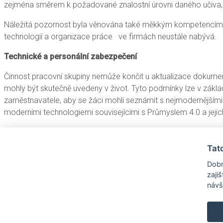
zejména směrem k požadované znalostní úrovni daného učiva
Náležitá pozornost byla věnována také měkkým kompetencím, k
technologií a organizace práce ve firmách neustále nabývá.
Technické a personální zabezpečení
Činnost pracovní skupiny nemůže končit u aktualizace dokumentů
mohly být skutečně uvedeny v život. Tyto podmínky lze v základ
zaměstnavatele, aby se žáci mohli seznámit s nejmodernějšími
moderními technologiemi souvisejícími s Průmyslem 4.0 a jejich 
V oblasti personální je potřeba zajistit potřebné vzdělání pro 
práce. Jako vhodné metody se nabízí využívání projektové výu
Tat
provozech a zlepšení spolupráce s instruktory ve firmách s vyu
Dobr
z praxe do výuky a to nikoli formou dílčích přednášek, ale ide
zaji
návš
Právě koordinační činnost v oblasti technického a personální
zapojenými školami.
Posted in