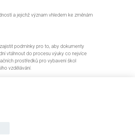
edností a jejichž význam vhledem ke změnám
 zajistit podmínky pro to, aby dokumenty
adní vtáhnout do procesu výuky co nejvíce
tačních prostředků pro vybavení škol
šího vzdělávání.
uky zaměřených na rozvoj kreativity a týmové
ké na podporu stáží učitelů v moderních
ru představuje větší zapojení odborníků
 how firmy.
o zapracování připomínkovaných podkladů