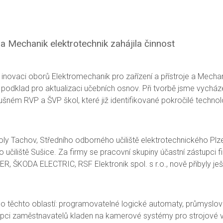
a Mechanik elektrotechnik zahájila činnost
o inovaci oborů Elektromechanik pro zařízení a přístroje a Mecha
a podklad pro aktualizaci učebních osnov. Při tvorbě jsme vychá
lušném RVP a ŠVP škol, které již identifikované pokročilé technol
koly Tachov, Středního odborného učiliště elektrotechnického Plz
čiliště Sušice. Za firmy se pracovní skupiny účastní zástupci fi
ŠKODA ELECTRIC, RSF Elektronik spol. s r.o., nově přibyly j
těchto oblastí: programovatelné logické automaty, průmyslové
zástupci zaměstnavatelů kladen na kamerové systémy pro strojové