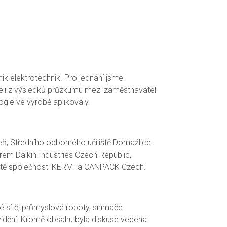
nik elektrotechnik. Pro jednání jsme
zeli z výsledků průzkumu mezi zaměstnavateli
ogie ve výrobě aplikovaly.
eň, Středního odborného učiliště Domažlice
rem Daikin Industries Czech Republic,
eště společnosti KERMI a CANPACK Czech.
 sítě, průmyslové roboty, snímače
 vidění. Kromě obsahu byla diskuse vedena