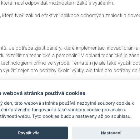
, která musí odpovídat možnostem žáků s vyučením.
teré tvoří základ efektivní aplikace odborných znalostí a dov
. Je potřeba zjistit bariéry, které implementaci inovací brání a
u rozdělit na technické a personální. V oblasti technické je zás
 technologiemi přímo ve výrobě. Tématem je ale také využití do
využití nejen pro potřeby školní výuky, ale také pro potřeby dal
učitele odborných předmětů a to v oblasti technologií i metod vý
ky a simulace reálných pracovních úkolů. Zaměřit se chceme ta
o webová stránka používá cookies
žitím portfolia žáků. Největší výzvu a oblast zájmu škol bezespo
ý den, tato webová stránka používá nezbytné soubory cookie k
álně formou celých tematických celků v oblasti jedinečného know
štění správného fungování a také soubory cookie pro analýzu
těvnosti webu. Tyto cookies budou nastaveny až po souhlasu.
ho zabezpečení bude hlavní náplní naší práce na další období p
Povolit vše
Nastavení