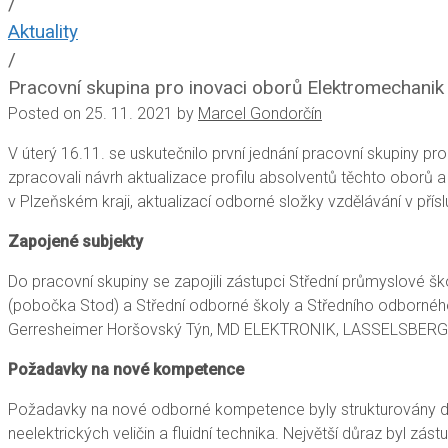
/
Aktuality
/
Pracovní skupina pro inovaci oborů Elektromechanik 
Posted on
25. 11. 2021
by
Marcel Gondorčín
V úterý 16.11. se uskutečnilo první jednání pracovní skupiny pr
zpracovali návrh aktualizace profilu absolventů těchto oborů 
v Plzeňském kraji, aktualizací odborné složky vzdělávání v přís
Zapojené subjekty
Do pracovní skupiny se zapojili zástupci Střední průmyslové š
(pobočka Stod) a Střední odborné školy a Středního odborného u
Gerresheimer Horšovský Týn, MD ELEKTRONIK, LASSELSBERGER, 
Požadavky na nové kompetence
Požadavky na nové odborné kompetence byly strukturovány do 
neelektrických veličin a fluidní technika. Největší důraz byl 