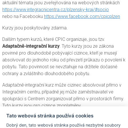
aktuální témata jsou zveřejňována na webových stránkách
https://www.integracnicentra.cz/plzensky-kraj/#socio
nebo na Facebooku
https://www.facebook.com/cpicplzen
Kurzy jsou poskytovány zdarma.
Dalším typem kurzů, které CPIC organizuje, jsou tzv.
Adaptačně-integrační kurzy
. Tyto kurzy jsou ze zákona
povinné pro dlouhodobě pobývající cizince, kteří je musejí
absolvovat do jednoho roku od převzetí průkazu o povolení k
pobytu. Tato povinnost se nevztahuje na držitele dočasné
ochrany a zvláštního dlouhodobého pobytu.
Adaptačně-integrační kurz může cizinec absolvovat přímo v
Integračním centru, případně jej může zaměstnavatel ve
spolupráci s Centrem zorganizovat přímo v prostorách firmy.
Tyto kurzy jsou pro cizince zpoplatněny.
Tato webová stránka používá cookies
V případě zájmu o realizaci některého z výše uvedených
kurzů se můžete obrátit na vedoucí Centra nebo
Dobrý den, tato webová stránka používá nezbytné soubory