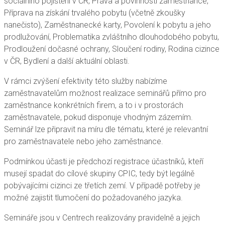
sociálního pojištění v ČR, Práva a povinnosti zaměstnance,
Příprava na získání trvalého pobytu (včetně zkoušky
nanečisto), Zaměstnanecké karty, Povolení k pobytu a jeho
prodlužování, Problematika zvláštního dlouhodobého pobytu,
Prodloužení dočasné ochrany, Sloučení rodiny, Rodina cizince
v ČR, Bydlení a další aktuální oblasti.
V rámci zvýšení efektivity této služby nabízíme
zaměstnavatelům možnost realizace seminářů přímo pro
zaměstnance konkrétních firem, a to i v prostorách
zaměstnavatele, pokud disponuje vhodným zázemím.
Seminář lze připravit na míru dle tématu, které je relevantní
pro zaměstnavatele nebo jeho zaměstnance.
Podmínkou účasti je předchozí registrace účastníků, kteří
musejí spadat do cílové skupiny CPIC, tedy být legálně
pobývajícími cizinci ze třetích zemí. V případě potřeby je
možné zajistit tlumočení do požadovaného jazyka.
Semináře jsou v Centrech realizovány pravidelně a jejich