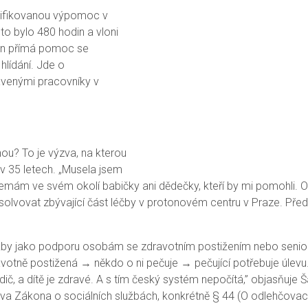
valifikovanou výpomoc v
o bylo 480 hodin a vloni
Jen přímá pomoc se
hlídání. Jde o
avenými pracovníky v
u? To je výzva, na kterou
a v 35 letech. „Musela jsem
 nemám ve svém okolí babičky ani dědečky, kteří by mi pomohli. O
olvovat zbývající část léčby v protonovém centru v Praze. Předst
lužby jako podporu osobám se zdravotním postižením nebo senior
votně postižená → někdo o ni pečuje → pečující potřebuje úlevu
ič, a dítě je zdravé. A s tím český systém nepočítá,” objasňuje
ava Zákona o sociálních službách, konkrétně § 44 (O odlehčova