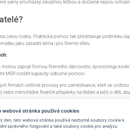
teré samy procházejí závažnou léčbou a dočasně nejsou schopny 
atelé?
dají na celou rodinu. Praktická pomoc tak představuje podmínku 
matiku jako zásadní téma i pro firemní sféru.
ách:
 mohou zapojit formou firemního dárcovství, sponzoringu konkré
í MSR rozšířit kapacity odborné pomoci.
ch firmách vstřícné procesy pro zaměstnance, kteří se ocitnou 
s) nebo mimořádné finanční příspěvky na hlídání a péči o děti, aby
o webová stránka používá cookies
o problematice. Sdílejte tento článek mezi svými zaměstnanci, v
na, která pomůže systémově vyřešit tento opomíjený problém.
ý den, tato webová stránka používá nezbytné soubory cookie k
štění správného fungování a také soubory cookie pro analýzu
moci? Připojte se 11. června v 9:30 h ke krátkému on-line cal