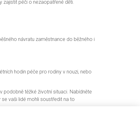
zajistit péči o nezaopatřené děti.
úspěšného návratu zaměstnance do běžného i
tních hodin péče pro rodiny v nouzi, nebo
v podobně těžké životní situaci. Nabídněte
 se vaši lidé mohli soustředit na to
 interních newsletterech nebo na firemních
lu. Přihlaste se zde: