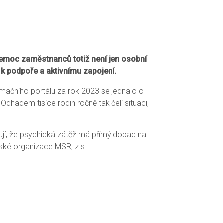
emoc zaměstnanců totiž není jen osobní
 k podpoře a aktivnímu zapojení.
mačního portálu za rok 2023 se jednalo o
dhadem tisíce rodin ročně tak čelí situaci,
azují, že psychická zátěž má přímý dopad na
tské organizace MSR, z.s.