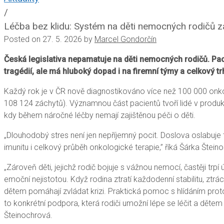
/
Léčba bez klidu: Systém na děti nemocných rodičů 
Posted on
27. 5. 2026
by
Marcel Gondorčín
Česká legislativa nepamatuje na děti nemocných rodičů. P
tragédií, ale má hluboký dopad i na firemní týmy a celkový 
Každý rok je v ČR nově diagnostikováno více než 100 000 onk
108 124 záchytů). Významnou část pacientů tvoří lidé v produkt
kdy během náročné léčby nemají zajištěnou péči o děti.
„Dlouhodobý stres není jen nepříjemný pocit. Doslova oslabuje 
imunitu i celkový průběh onkologické terapie,” říká Šárka Štei
„Zároveň děti, jejichž rodič bojuje s vážnou nemocí, častěji trp
emoční nejistotou. Když rodina ztratí každodenní stabilitu, ztrác
dětem pomáhají zvládat krizi. Praktická pomoc s hlídáním proto
to konkrétní podpora, která rodiči umožní lépe se léčit a dětem
Šteinochrová.