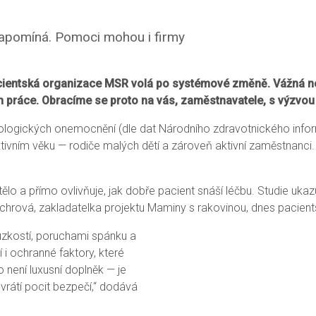
zapomíná. Pomoci mohou i firmy
acientská organizace MSR volá po systémové změně. Vážná n
trh práce. Obracíme se proto na vás, zaměstnavatele, s výzvou
ologických onemocnění (dle dat Národního zdravotnického infor
ivním věku — rodiče malých dětí a zároveň aktivní zaměstnanci. O
tělo a přímo ovlivňuje, jak dobře pacient snáší léčbu. Studie uk
nochrová, zakladatelka projektu Maminy s rakovinou, dnes pacien
í úzkostí, poruchami spánku a
í i ochranné faktory, které
 není luxusní doplněk — je
 vrátí pocit bezpečí,“ dodává