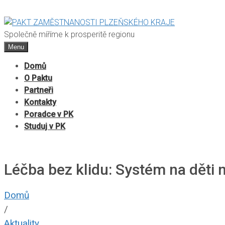
Společně míříme k prosperitě regionu
Menu
Domů
O Paktu
Partneři
Kontakty
Poradce v PK
Studuj v PK
Léčba bez klidu: Systém na děti
Domů
/
Aktuality