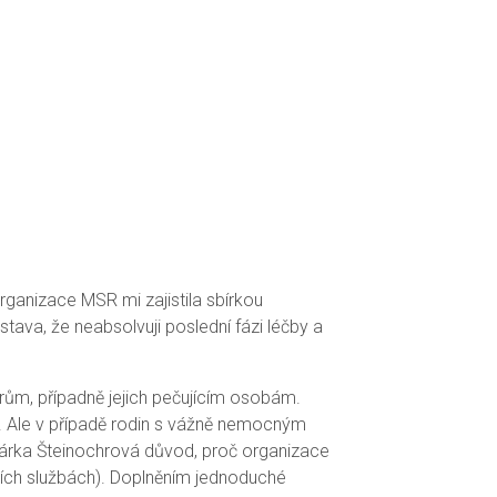
rganizace MSR mi zajistila sbírkou
ava, že neabsolvuji poslední fázi léčby a
ům, případně jejich pečujícím osobám.
. Ale v případě rodin s vážně nemocným
 Šárka Šteinochrová důvod, proč organizace
cích službách). Doplněním jednoduché