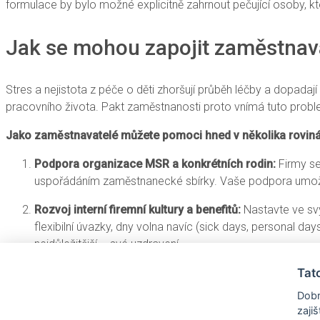
formulace by bylo možné explicitně zahrnout pečující osoby, k
Jak se mohou zapojit zaměstnav
Stres a nejistota z péče o děti zhoršují průběh léčby a dopa
pracovního života. Pakt zaměstnanosti proto vnímá tuto proble
Jako zaměstnavatelé můžete pomoci hned v několika rovin
Podpora organizace MSR a konkrétních rodin:
Firmy se
uspořádáním zaměstnanecké sbírky. Vaše podpora umožn
Rozvoj interní firemní kultury a benefitů:
Nastavte ve svý
flexibilní úvazky, dny volna navíc (sick days, personal day
nejdůležitější – své uzdravení.
Tat
Zprostředkování a osvěta:
Pomozte šířit povědomí o tét
sociálních sítích. Podpořte veřejně snahu o úpravu záko
Dobr
zaji
Chcete se o tomto problému dozvědět víc? Zajímá vás, jak po