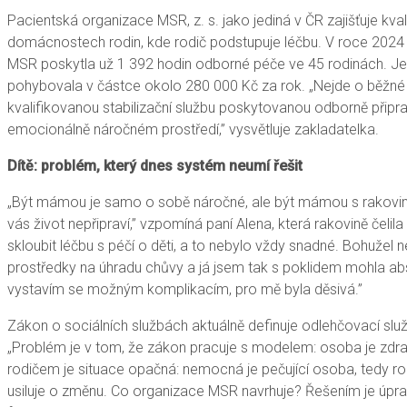
Pacientská organizace MSR, z. s. jako jediná v ČR zajišťuje k
domácnostech rodin, kde rodič podstupuje léčbu. V roce 2024 t
MSR poskytla už 1 392 hodin odborné péče ve 45 rodinách. 
pohybovala v částce okolo 280 000 Kč za rok. „Nejde o běžné 
kvalifikovanou stabilizační službu poskytovanou odborně připr
emocionálně náročném prostředí,” vysvětluje zakladatelka.
Dítě: problém, který dnes systém neumí řešit
„Být mámou je samo o sobě náročné, ale být mámou s rakovino
vás život nepřipraví,” vzpomíná paní Alena, která rakovině čelil
skloubit léčbu s péčí o děti, a to nebylo vždy snadné. Bohužel
prostředky na úhradu chůvy a já jsem tak s poklidem mohla abs
vystavím se možným komplikacím, pro mě byla děsivá.”
Zákon o sociálních službách aktuálně definuje odlehčovací s
„Problém je v tom, že zákon pracuje s modelem: osoba je zdra
rodičem je situace opačná: nemocná je pečující osoba, tedy rod
usiluje o změnu. Co organizace MSR navrhuje? Řešením je úpr