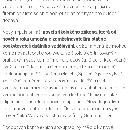
laboratoří má stále více žáků možnost získat praxi i ve
firemních střediscích a podílet se na reálných projektech,“
dodává.
Nový impuls přináší
novela školského zákona, která od
nového roku umožňuje zaměstnavatelům stát se
poskytovateli duálního vzdělávání
, což znamená, že mohou
kombinovat teoretickou výuku ve škole s certifikovaným
praktickým výcvikem přímo na pracovišti. O certifikaci vážně
uvažuje například firma Gerresheimer, která dlouhodobě
spolupracuje se SOU v Domažlicích. „Společně jsme vytvořili
jedinečné zaměření na zpracování plastů. Žáci mohou
využívat moderní vzdělávací středisko a získat praxi přímo ve
výrobě pod dohledem zkušených lektorů. Nabízíme také
stipendium a jistotu pracovního uplatnění. Nová legislativa
nám umožní tento model certifikovat a posunout na vyšší
úroveň,“ říká Václava Váchalová z firmy Gerresheimer.
Podobných komplexních spoluprací by mělo díky nové