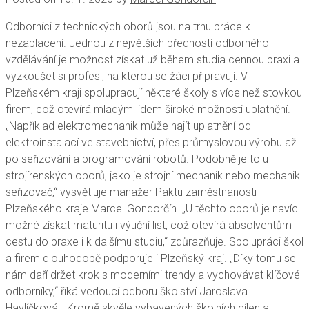
Odborníci z technických oborů jsou na trhu práce k
nezaplacení. Jednou z největších předností odborného
vzdělávání je možnost získat už během studia cennou praxi a
vyzkoušet si profesi, na kterou se žáci připravují. V
Plzeňském kraji spolupracují některé školy s více než stovkou
firem, což otevírá mladým lidem široké možnosti uplatnění.
„Například elektromechanik může najít uplatnění od
elektroinstalací ve stavebnictví, přes průmyslovou výrobu až
po seřizování a programování robotů. Podobně je to u
strojírenských oborů, jako je strojní mechanik nebo mechanik
seřizovač,“ vysvětluje manažer Paktu zaměstnanosti
Plzeňského kraje Marcel Gondorčín. „U těchto oborů je navíc
možné získat maturitu i výuční list, což otevírá absolventům
cestu do praxe i k dalšímu studiu,“ zdůrazňuje. Spolupráci škol
a firem dlouhodobě podporuje i Plzeňský kraj. „Díky tomu se
nám daří držet krok s moderními trendy a vychovávat klíčové
odborníky,“ říká vedoucí odboru školství Jaroslava
Havlíčková. „Kromě skvěle vybavených školních dílen a