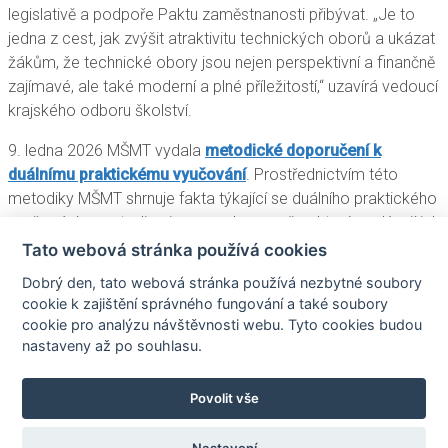
legislativě a podpoře Paktu zaměstnanosti přibývat. „Je to
jedna z cest, jak zvýšit atraktivitu technických oborů a ukázat
žákům, že technické obory jsou nejen perspektivní a finančně
zajímavé, ale také moderní a plné příležitostí,“ uzavírá vedoucí
krajského odboru školství.
9. ledna 2026 MŠMT vydala
metodické doporučení k
duálnímu praktickému vyučování
. Prostřednictvím této
metodiky MŠMT shrnuje fakta týkající se duálního praktického
vyučování, v metodice jsou uvedeny změny, které vyplývají jak
z novely školského zákona, tak i z novely příslušné vyhlášky.
Tato webová stránka používá cookies
Tato
metodika je především určena pro firmy
(tj. fyzické a
Dobrý den, tato webová stránka používá nezbytné soubory
právnické osoby s oprávněním k činnosti související s daným
cookie k zajištění správného fungování a také soubory
oborem vzdělání), střední odborné školy a vyšší odborné
cookie pro analýzu návštěvnosti webu. Tyto cookies budou
školy, které se rozhodnou zapojit do systému duálního
nastaveny až po souhlasu.
praktického vyučování.
Povolit vše
Posted in
Nastavení