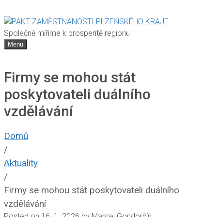
Společně míříme k prosperitě regionu
Menu
Firmy se mohou stát
poskytovateli duálního
vzdělávání
Domů
/
Aktuality
/
Firmy se mohou stát poskytovateli duálního
vzdělávání
Posted on
16. 1. 2026
by
Marcel Gondorčín