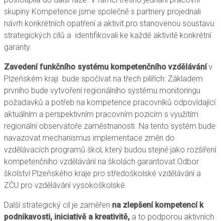
skupiny Kompetence jsme společně s partnery projednali
návrh konkrétních opatření a aktivit pro stanovenou soustavu
strategických cílů a identifikovali ke každé aktivitě konkrétní
garanty.
Zavedení funkčního systému kompetenčního vzdělávání
v
Plzeňském kraji bude spočívat na třech pilířích: Základem
prvního bude vytvoření regionálního systému monitoringu
požadavků a potřeb na kompetence pracovníků odpovídající
aktuálním a perspektivním pracovním pozicím s využitím
regionální observatoře zaměstnanosti. Na tento systém bude
navazovat mechanismus implementace změn do
vzdělávacích programů škol, který budou stejně jako rozšíření
kompetenčního vzdělávání na školách garantovat Odbor
školství Plzeňského kraje pro středoškolské vzdělávání a
ZČU pro vzdělávání vysokoškolské.
Další strategický cíl je zaměřen
na zlepšení kompetencí k
podnikavosti, iniciativě a kreativitě,
a to podporou aktivních