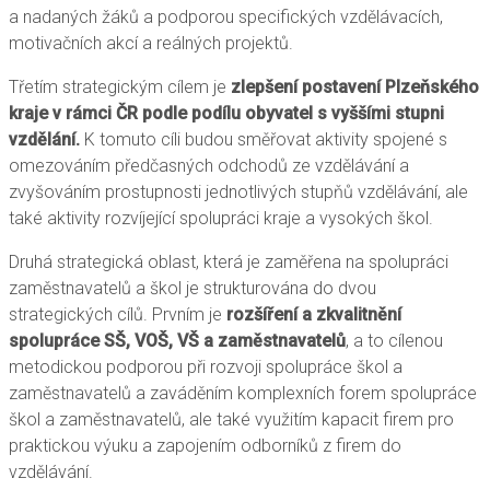
a nadaných žáků a podporou specifických vzdělávacích,
motivačních akcí a reálných projektů.
Třetím strategickým cílem je
zlepšení postavení Plzeňského
kraje v rámci ČR podle podílu obyvatel s vyššími stupni
vzdělání.
K tomuto cíli budou směřovat aktivity spojené s
omezováním předčasných odchodů ze vzdělávání a
zvyšováním prostupnosti jednotlivých stupňů vzdělávání, ale
také aktivity rozvíjející spolupráci kraje a vysokých škol.
Druhá strategická oblast, která je zaměřena na spolupráci
zaměstnavatelů a škol je strukturována do dvou
strategických cílů. Prvním je
rozšíření a zkvalitnění
spolupráce SŠ, VOŠ, VŠ a zaměstnavatelů
, a to cílenou
metodickou podporou při rozvoji spolupráce škol a
zaměstnavatelů a zaváděním komplexních forem spolupráce
škol a zaměstnavatelů, ale také využitím kapacit firem pro
praktickou výuku a zapojením odborníků z firem do
vzdělávání.