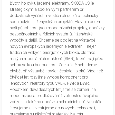
životního cyklu jaderné elektrárny. ŠKODA JS je
strategickým a spolehlivým partnerem při
dodávkách vyšších investičních celků a technicky
specifických inženýrských projektů. Hlavním polem
naší působnosti jsou modernizační projekty, dodávky
bezpečnostních a řídicích systémů, inženýrské
výpočty a další. Chceme se podílet na výstavbě
nových evropských jaderných elektráren – nejen
tradičních velkých energetických bloků, ale také
malých modulárních reaktorů (SMR), které mají před
sebou velkou budoucnost. Zcela jistě nebudeme
chybět při výstavbě nových českých bloků. Více než
čtyřicet let rozvíjíme výrobu komponent pro
lehkovodní reaktory typu VVER, PWR a BWR.
Počátkem devadesátých let jsme se zaměřili na
modernizaci a prodlužování životnosti stávajícího
zařízení a také na dodávku náhradních dílů.Neustále
inovujeme a investujeme do nových technologií,
pracujeme s unikátními materiály. Na míru