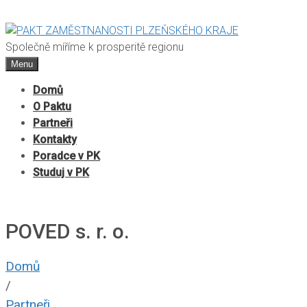
Společně míříme k prosperitě regionu
Menu
Domů
O Paktu
Partneři
Kontakty
Poradce v PK
Studuj v PK
POVED s. r. o.
Domů
/
Partneři