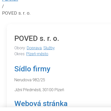
/
POVED s. r. o.
POVED s. r. o.
Obory:
Doprava
,
Služby
Okres:
Plzeň-město
Sídlo firmy
Nerudova 982/25
Jižní Předměstí, 30100 Plzeň
Webová stránka