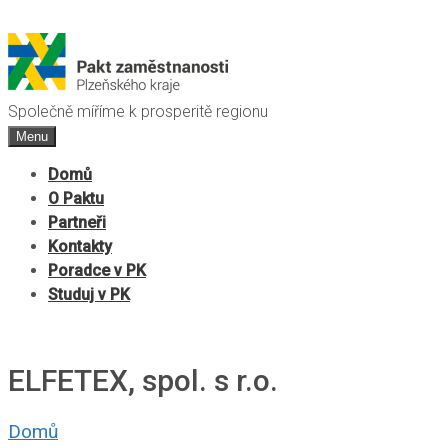
Společně míříme k prosperitě regionu
Menu
Domů
O Paktu
Partneři
Kontakty
Poradce v PK
Studuj v PK
ELFETEX, spol. s r.o.
Domů