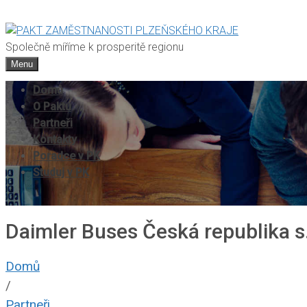
Společně míříme k prosperitě regionu
Menu
Domů
O Paktu
Partneři
Kontakty
Poradce v PK
Studuj v PK
Daimler Buses Česká republika s.
Domů
/
Partneři