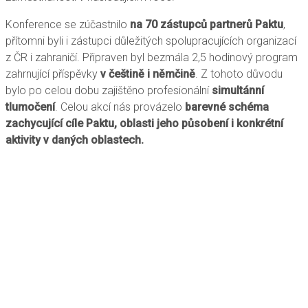
Konference se zúčastnilo
na 70 zástupců partnerů Paktu
,
přítomni byli i zástupci důležitých spolupracujících organizací
z ČR i zahraničí. Připraven byl bezmála 2,5 hodinový program
zahrnující příspěvky
v češtině i němčině
. Z tohoto důvodu
bylo po celou dobu zajištěno profesionální
simultánní
tlumočení
. Celou akcí nás provázelo
barevné schéma
zachycující cíle Paktu, oblasti jeho působení i konkrétní
aktivity v daných oblastech.