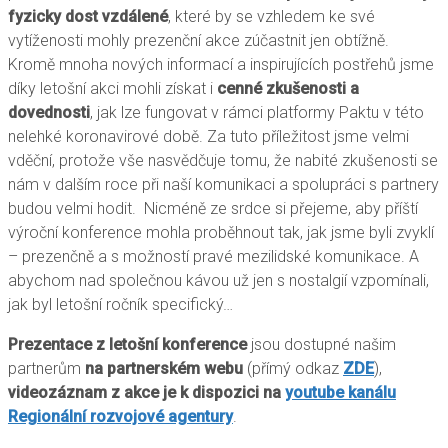
fyzicky dost vzdálené
, které by se vzhledem ke své
vytíženosti mohly prezenční akce zúčastnit jen obtížně.
Kromě mnoha nových informací a inspirujících postřehů jsme
díky letošní akci mohli získat i
cenné zkušenosti a
dovednosti
, jak lze fungovat v rámci platformy Paktu v této
nelehké koronavirové době. Za tuto příležitost jsme velmi
vděční, protože vše nasvědčuje tomu, že nabité zkušenosti se
nám v dalším roce při naší komunikaci a spolupráci s partnery
budou velmi hodit. Nicméně ze srdce si přejeme, aby příští
výroční konference mohla proběhnout tak, jak jsme byli zvyklí
– prezenčně a s možností pravé mezilidské komunikace. A
abychom nad společnou kávou už jen s nostalgií vzpomínali,
jak byl letošní ročník specifický…
Prezentace z letošní konference
jsou dostupné našim
partnerům
na partnerském webu
(přímý odkaz
ZDE
),
videozáznam z akce je k dispozici na
youtube kanálu
Regionální rozvojové agentury
.