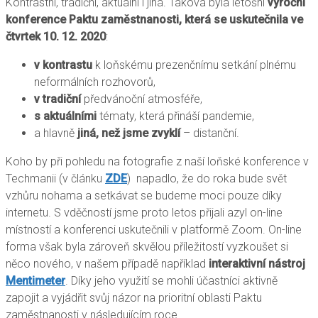
Kontrastní, tradiční, aktuální i jiná. Taková byla letošní
výroční
konference Paktu zaměstnanosti, která se uskutečnila ve
čtvrtek 10. 12. 2020
:
v kontrastu
k loňskému prezenčnímu setkání plnému
neformálních rozhovorů,
v tradiční
předvánoční atmosféře,
s aktuálními
tématy, která přináší pandemie,
a hlavně
jiná, než jsme zvyklí
– distanční.
Koho by při pohledu na fotografie z naší loňské konference v
Techmanii (v článku
ZDE
) napadlo, že do roka bude svět
vzhůru nohama a setkávat se budeme moci pouze díky
internetu. S vděčností jsme proto letos přijali azyl on-line
místností a konferenci uskutečnili v platformě Zoom. On-line
forma však byla zároveň skvělou příležitostí vyzkoušet si
něco nového, v našem případě například
interaktivní nástroj
Mentimeter
. Díky jeho využití se mohli účastníci aktivně
zapojit a vyjádřit svůj názor na prioritní oblasti Paktu
zaměstnanosti v následujícím roce.