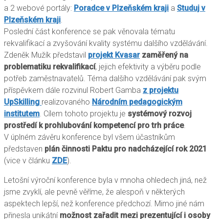
a 2 webové portály:
Poradce v Plzeňském kraji
a
Studuj v
Plzeňském kraji
.
Poslední část konference se pak věnovala tématu
rekvalifikací a zvyšování kvality systému dalšího vzdělávání.
Zdeněk Mužík představil
projekt Kvasar
zaměřený na
problematiku rekvalifikací
, jejich efektivity a výběru podle
potřeb zaměstnavatelů. Téma dalšího vzdělávání pak svým
příspěvkem dále rozvinul Robert Gamba
z projektu
UpSkilling
realizovaného
Národním pedagogickým
institutem
. Cílem tohoto projektu je
systémový rozvoj
prostředí k prohlubování kompetencí pro trh práce
.
V úplném závěru konference byl všem účastníkům
představen
plán činnosti Paktu pro nadcházející rok 2021
(vice v článku
ZDE
).
Letošní výroční konference byla v mnoha ohledech jiná, než
jsme zvyklí, ale pevně věříme, že alespoň v některých
aspektech lepší, než konference předchozí. Mimo jiné nám
přinesla unikátní
možnost zařadit mezi prezentující i osoby