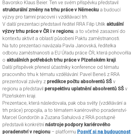
Bavorsko Klaus Beier. Ten ve svém příspěvku představil
strukturální změny na trhu práce v Německu
a budoucí
výzvy pro tamní pracovní i vzdělávací trh.
V další prezentaci představil ředitel RRA Filip Uhlík
aktuální
výzvy trhu práce v ČR i v regionu
, a to včetně zasazení do
kontextu aktivit a oblastí působení Paktu zaměstnanosti.
Na tuto prezentaci navázala Pavla Janovská, ředitelka
odboru zaměstnanosti a EU Úřadu práce ČR, která pohovořila
o
aktuálních potřebách trhu práce v Plzeňském kraji
.
Další příspěvek přenesl účastníky konference od tématu
pracovního trhu k tématu vzdělávání: Pavel Beneš z RRA
prezentoval závěry z
predikce počtu absolventů SŠ
v
regionu a představil
perspektivu uplatnění absolventů SŠ
v
Plzeňském kraji.
Prezentace, která následovala, pak oba světy (vzdělávání a
trh práce) propojila, a to tématem kariérového poradenství-
Marcel Gondorčín a Zuzana Sahulová z RRA postupně
představili konkrétní
nástroje podpory kariérového
poradenství v regionu
– platformu
Posviť si na budoucnost