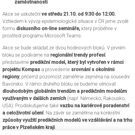
zaměstnanosti
.
Akce se uskuteční
ve středu 21.10. od 9:30 do 12:00.
Vzhledem k vývoji epidemiologické situace v ČR jsme zvolili
formu
diskusního on-line semináře,
který proběhne v
prostředí programu Microsoft Teams.
Akce se bude skládat ze dvou hodinových bloků. V prvním
bloku se podíváme na
regionální trendy profesí
,
představíme
predikční model, který byl vytvořen v rámci
projektu Kompas
a provedeme
srovnání s okolními
regiony
, přičemž pozornost zaměříme zejména na sousední
Bavorsko. V rámci druhého bloku se budeme věnovat
dlouhodobým globálním trendům a predikčním modelům
využívaným v dalších zemích
(např. Německo, Rakousko,
USA). Prodiskutujeme také
vazbu na kariérové poradenství
a celoživotní učení
. Na závěr se zaměříme na konkrétní
způsoby využití predikčních modelů ve vzdělávání a na trhu
práce v Plzeňském kraji
.