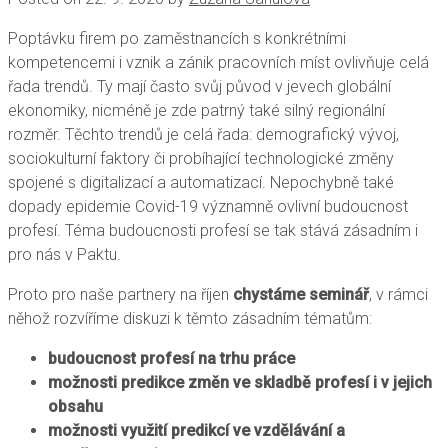
Poptávku firem po zaměstnancích s konkrétními
kompetencemi i vznik a zánik pracovních míst ovlivňuje celá
řada trendů. Ty mají často svůj původ v jevech globální
ekonomiky, nicméně je zde patrný také silný regionální
rozměr. Těchto trendů je celá řada: demografický vývoj,
sociokulturní faktory či probíhající technologické změny
spojené s digitalizací a automatizací. Nepochybně také
dopady epidemie Covid-19 významně ovlivní budoucnost
profesí. Téma budoucnosti profesí se tak stává zásadním i
pro nás v Paktu.
Proto pro naše partnery na říjen
chystáme seminář
, v rámci
něhož rozvíříme diskuzi k těmto zásadním tématům:
budoucnost profesí na trhu práce
možnosti predikce změn ve skladbě profesí i v jejich
obsahu
možnosti využití predikcí ve vzdělávání a