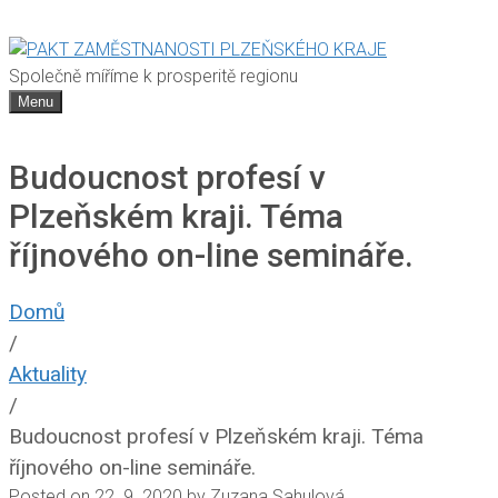
Společně míříme k prosperitě regionu
Menu
Budoucnost profesí v
Plzeňském kraji. Téma
říjnového on-line semináře.
Domů
/
Aktuality
/
Budoucnost profesí v Plzeňském kraji. Téma
říjnového on-line semináře.
Posted on
22. 9. 2020
by
Zuzana Sahulová